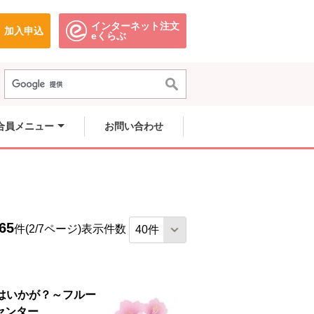
インターネット注文
加入申込
で開きます。
別のウィンドウで開きます。
別のウィンドウで開きます。
eくらぶ
合員メニュー
お問い合わせ
65
件(2/7ページ)
表示件数
子はいかが？～フルー
センター