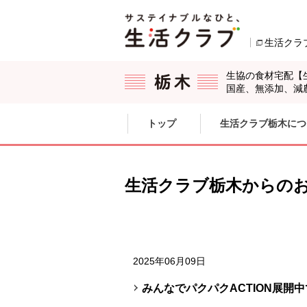
本文へジャンプする。
ページの先頭です。
生活クラ
生協の食材宅配【
国産、無添加、減
ここからサイト内共通メニューです。
サイト内共通メニューをスキップする
トップ
生活クラブ栃木につ
サイト内共通メニューここまで。
生活クラブ栃木からの
2025年06月09日
みんなでパクパクACTION展開