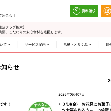
資料請求
別のウィンドウ
ブ連合会
別のウィンドウで開きます。
生活クラブ栃木】
農薬、こだわりの安心食材を宅配します。
いて
サービス案内
活動・とりくみ
組
お知らせ
2
2025年05月07日
中です！
３/14(金) お花見にお菓
ツ大福を作ろう～ in佐野