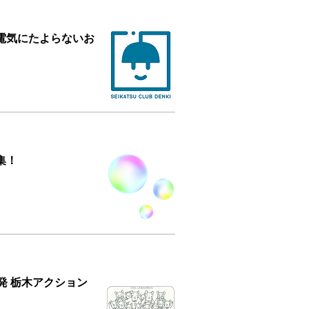
と電気にたよらないお
集！
原発 栃木アクション