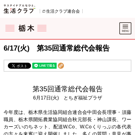
本文へジャンプする。
ページの先頭です。
生活クラブ連合会
別のウィンドウで開きます。
ここからサイト内共通メニューです。
サイト内共通メニューをスキップする
サイト内共通メニューここまで。
6/17(火) 第35回通常総代会報告
第35回通常総代会報告
6月17日(火) とちぎ福祉プラザ
今年度は、栃木県生活協同組合連合会中田会長理事・須藤
職員、栃木県開拓農業協同組合秋元部長・神山課長、ワー
カーズいのちネット、配送W.Co、W.Coくりっぷの各代表
の方々を来賓に迎え開催しました。多くの質問・意見が事