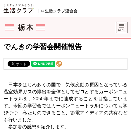
本文へジャンプする。
ページの先頭です。
生活クラブ連合会
別のウィンドウで開きます。
ここからサイト内共通メニューです。
サイト内共通メニューをスキップする
サイト内共通メニューここまで。
でんきの学習会開催報告
日本をはじめ多くの国で、気候変動の原因となっている
温室効果ガスの排出を全体としてゼロとするカーボンニュ
ートラルを、2050年までに達成することを目指していま
す。今回の学習会ではカーボンニュートラルについても学
びつつ、私たちのできること、節電アイディアの共有など
も行いました。
参加者の感想を紹介します。