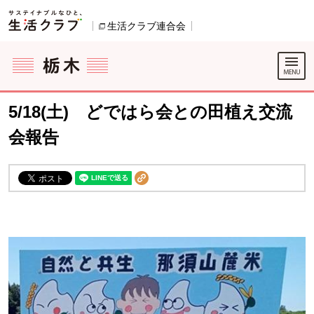
本文へジャンプする。
ページの先頭です。
生活クラブ連合会
別のウィンドウで開きます。
ここからサイト内共通メニューです。
サイト内共通メニューをスキップする
サイト内共通メニューここまで。
5/18(土) どではら会との田植え交流
会報告