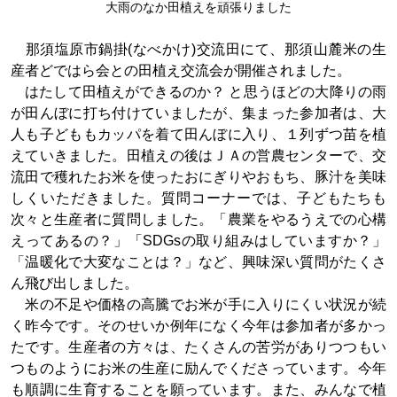
大雨のなか田植えを頑張りました
那須塩原市鍋掛(なべかけ)交流田にて、那須山麓米の生
産者どではら会との田植え交流会が開催されました。
はたして田植えができるのか？ と思うほどの大降りの雨
が田んぼに打ち付けていましたが、集まった参加者は、大
人も子どももカッパを着て田んぼに入り、１列ずつ苗を植
えていきました。田植えの後はＪＡの営農センターで、交
流田で穫れたお米を使ったおにぎりやおもち、豚汁を美味
しくいただきました。質問コーナーでは、子どもたちも
次々と生産者に質問しました。「農業をやるうえでの心構
えってあるの？」「SDGsの取り組みはしていますか？」
「温暖化で大変なことは？」など、興味深い質問がたくさ
ん飛び出しました。
米の不足や価格の高騰でお米が手に入りにくい状況が続
く昨今です。そのせいか例年になく今年は参加者が多かっ
たです。生産者の方々は、たくさんの苦労がありつつもい
つものようにお米の生産に励んでくださっています。今年
も順調に生育することを願っています。また、みんなで植