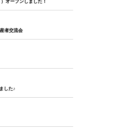
l.１）オープンしました！
生産者交流会
ました♪