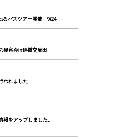
るバスツアー開催 9/24
の観察会in鍋掛交流田
行われました
ト情報をアップしました。