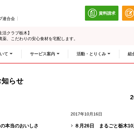
資料請求
別のウィンドウ
ブ連合会
別のウィンドウで開きます。
生活クラブ栃木】
農薬、こだわりの安心食材を宅配します。
いて
サービス案内
活動・とりくみ
組
お知らせ
2
2017年10月16日
肉の本当のおいしさ
８月26日 まるごと栃木1