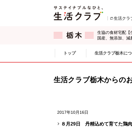
本文へジャンプする。
ページの先頭です。
生活クラ
生協の食材宅配【
国産、無添加、減
ここからサイト内共通メニューです。
サイト内共通メニューをスキップする
トップ
生活クラブ栃木につ
サイト内共通メニューここまで。
生活クラブ栃木からの
2017年10月16日
８月29日 丹精込めて育てた鶏