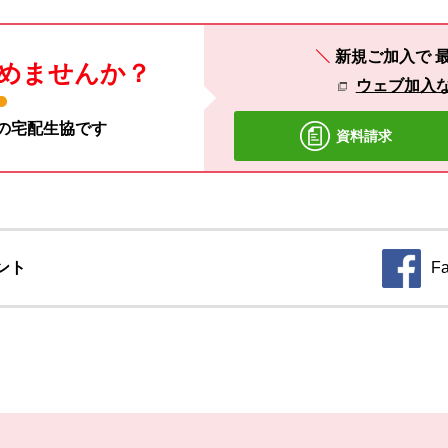
新規ご加入で
めませんか？
ウェブ加入
材の宅配生協です
資料請求
ント
F
別のウィ