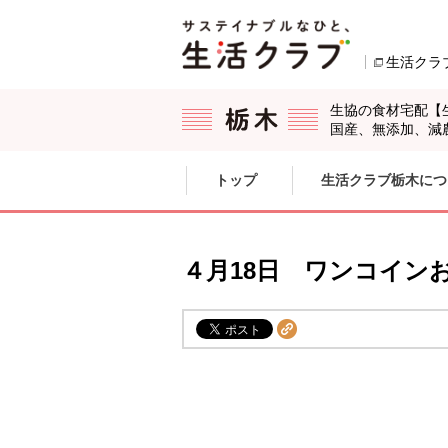
本文へジャンプする。
ページの先頭です。
生活クラ
生協の食材宅配【
国産、無添加、減
ここからサイト内共通メニューです。
サイト内共通メニューをスキップする
トップ
生活クラブ栃木につ
サイト内共通メニューここまで。
４月18日 ワンコイン