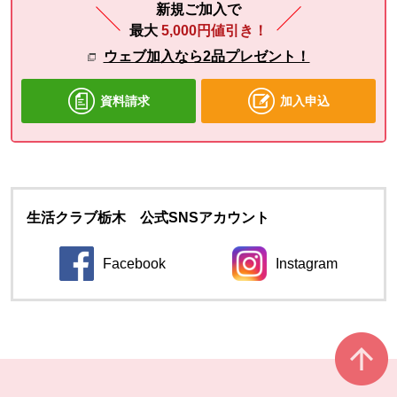
新規ご加入で
最大
5,000円値引き！
ウェブ加入なら2品プレゼント！
資料請求
加入申込
生活クラブ栃木 公式SNSアカウント
Facebook
Instagram
別のウィンドウで開きます。
別のウィンドウ
本文ここまで。
ここから共通フッターメニューです。