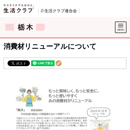
本文へジャンプする。
ページの先頭です。
生活クラブ連合会
別のウィンドウで開きます。
ここからサイト内共通メニューです。
サイト内共通メニューをスキップする
サイト内共通メニューここまで。
消費材リニューアルについて