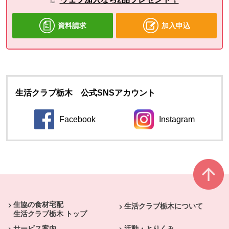
資料請求
加入申込
生活クラブ栃木 公式SNSアカウント
Facebook
Instagram
別のウィンドウで開きます。
別のウィンドウ
本文ここまで。
ここから共通フッターメニューです。
生協の食材宅配
生活クラブ栃木について
生活クラブ栃木 トップ
サービス案内
活動・とりくみ