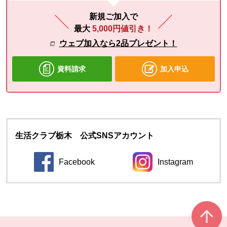
新規ご加入で
最大
5,000円値引き！
ウェブ加入なら2品プレゼント！
資料請求
加入申込
生活クラブ栃木 公式SNSアカウント
Facebook
Instagram
別のウィンドウで開きます。
別のウィンドウ
本文ここまで。
ここから共通フッターメニューです。