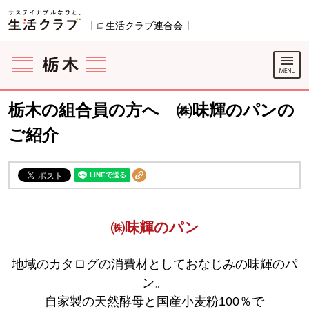
本文へジャンプする。
ページの先頭です。
生活クラブ連合会
別のウィンドウで開きます。
ここからサイト内共通メニューです。
サイト内共通メニューをスキップする
サイト内共通メニューここまで。
栃木の組合員の方へ ㈱味輝のパンの
ご紹介
㈱味輝のパン
地域のカタログの消費材としておなじみの味輝のパ
ン。
自家製の天然酵母と国産小麦粉100％で