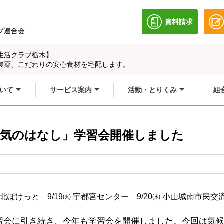
資料請求
別のウィンドウ
ブ連合会
別のウィンドウで開きます。
生活クラブ栃木】
農薬、こだわりの安心食材を宅配します。
いて
サービス案内
活動・とりくみ
組
電気のはなし」学習会開催しました
 県北ぽけっと 9/19㈫ 宇都宮センター 9/20㈬ 小山城南市民
習会に引き続き、今年も学習会を開催しました。今回は気