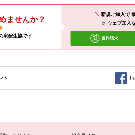
新規ご加入で
めませんか？
ウェブ加入
材の宅配生協です
資料請求
ント
F
別のウィ