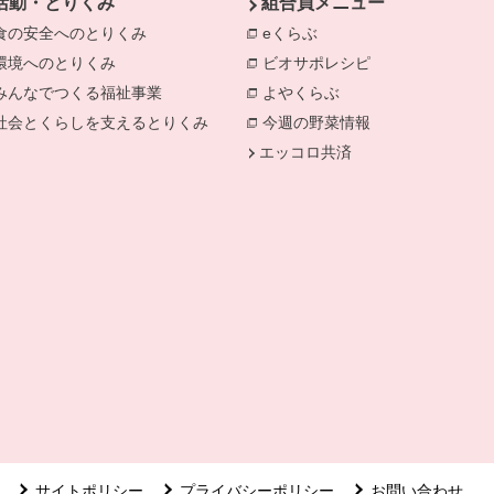
活動・とりくみ
組合員メニュー
食の安全へのとりくみ
eくらぶ
環境へのとりくみ
ビオサポレシピ
みんなでつくる福祉事業
よやくらぶ
社会とくらしを支えるとりくみ
今週の野菜情報
エッコロ共済
ます。
で開きます。
サイトポリシー
プライバシーポリシー
お問い合わせ