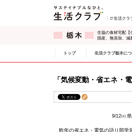
本文へジャンプする。
ページの先頭です。
生活クラ
生協の食材宅配【
国産、無添加、減
ここからサイト内共通メニューです。
サイト内共通メニューをスキップする
トップ
生活クラブ栃木につ
サイト内共通メニューここまで。
「気候変動・省エネ・
9/12㈫
昨年の省エネ・電気の語り部学