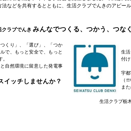
方法などを共有するとともに、生活クラブでんきのアピー
みんなでつくる、つかう、つな
活クラブでんき
「つくり」、「選び」、「つか
ブルで、もっと安全で、もっと
生活
す。
付け
献と自然環境に留意した発電事
宇都
（☏0
スイッチしませんか？
また
生活クラブ栃木