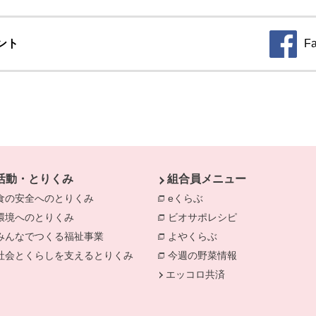
ント
F
別のウィ
活動・とりくみ
組合員メニュー
食の安全へのとりくみ
eくらぶ
環境へのとりくみ
ビオサポレシピ
みんなでつくる福祉事業
よやくらぶ
社会とくらしを支えるとりくみ
今週の野菜情報
エッコロ共済