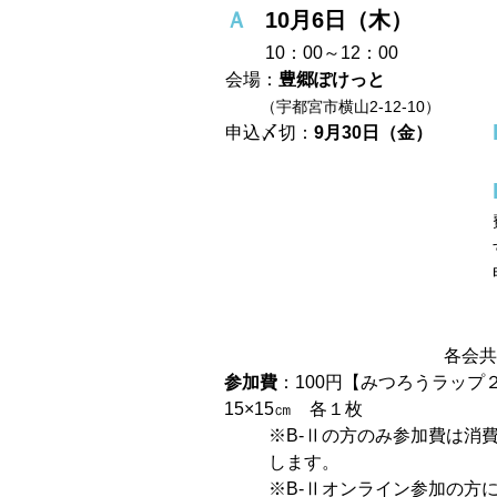
Ａ
10月6日
（木）
10：00～12：00
会場：
豊郷ぽけっと
（宇都宮市横山2-12-10）
申込〆切：
9月30日（金）
各会共
参加費
：100円【みつろうラップ２
15×15㎝ 各１枚
※B-Ⅱの方のみ参加費は消
します。
※B-Ⅱオンライン参加の方