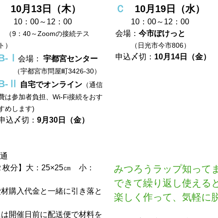
10月13日（木）
Ｃ
10月19日（水）
10：00～12：00
10：00～12：00
会場：
今市ぽけっと
（9：40～Zoomの接続テス
ト）
（日光市今市806）
B-Ⅰ
申込〆切：
10月14日（金）
会場：
宇都宮センター
（宇都宮市問屋町3426-30）
B-Ⅱ
自宅でオンライン
（通信
費は参加者負担、Wi-Fi接続をおす
すめします)
申込〆切：
9月30日（金）
通
枚分】大：25×25㎝ 小：
みつろうラップ知ってま
できて繰り返し使える
費材購入代金と一緒に引き落と
楽しく作って、気軽に
には開催日前に配送便で材料を