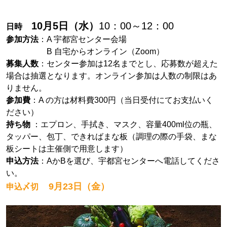
10月5日（水）
10：00～12：00
日時
参加方法
：A 宇都宮センター会場
B 自宅からオンライン（Zoom）
募集人数
：センター参加は12名までとし、応募数が超えた
場合は抽選となります。オンライン参加は人数の制限はあ
りません。
参加費
：A の方は材料費300円（当日受付にてお支払いく
ださい）
持ち物
：エプロン、手拭き、マスク、容量400ml位の瓶、
タッパー、包丁、できればまな板（調理の際の手袋、まな
板シートは主催側で用意します）
申込方法
：AかBを選び、宇都宮センターへ電話してくださ
い。
9月23日（金）
申込〆切