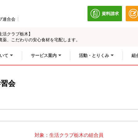
資料請求
別のウィンドウ
ブ連合会
別のウィンドウで開きます。
生活クラブ栃木】
農薬、こだわりの安心食材を宅配します。
いて
サービス案内
活動・とりくみ
組
学習会
対象：生活クラブ栃木の組合員