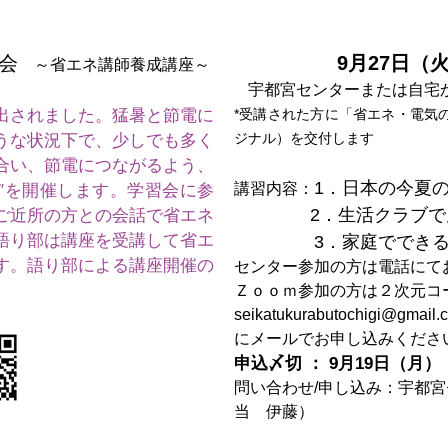
会
9月27日（
～省エネ講師養成講座～
宇都宮センターまたは自宅
出されました。猛暑と節電に
*受講された方に「省エネ・電気
うな状況下で、少しでも多く
ジナル）を交付します
合い、節電につながるよう、
1．日本の今夏
″を開催します。学習会に参
講習内容：
2．生活クラブ
ご近所の方との会話で省エネ
語り部は講座を受講して省エ
3．家庭ででき
す。語り部による講座開催の
センター参加の方は電話にて
Ｚｏｏｍ参加の方は２次元コ
seikatukurabutochigi@gmail.
にメールでお申し込みくださ
申込〆切 ： 9月19日（月）
問い合わせ/申し込み：宇都宮セン
当 伊藤）