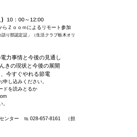
火）
10：00～12:00
からＺｏｏｍによるリモート参加
の語り部認定証」（生活クラブ栃木オリ
の電力事情と今後の見通し
でんきの現状と今後の展開
る、今すぐやれる節電
お申し込みください。
ードを読みとるか
com
い。
ター ℡ 028‐657‐8161 （担