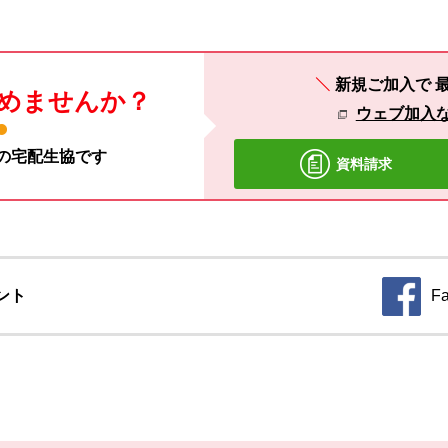
新規ご加入で
めませんか？
ウェブ加入
材の宅配生協です
資料請求
ント
F
別のウィ