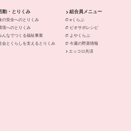
活動・とりくみ
組合員メニュー
食の安全へのとりくみ
eくらぶ
環境へのとりくみ
ビオサポレシピ
みんなでつくる福祉事業
よやくらぶ
社会とくらしを支えるとりくみ
今週の野菜情報
エッコロ共済
ます。
で開きます。