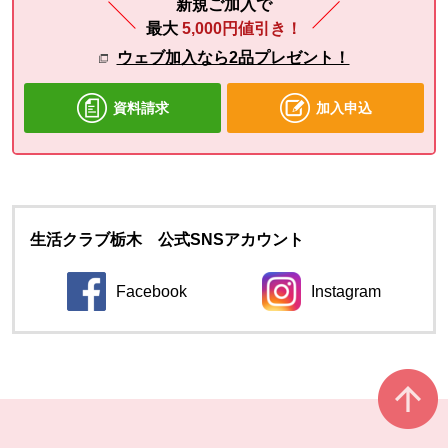
新規ご加入で
最大
5,000円値引き！
ウェブ加入なら2品プレゼント！
資料請求
加入申込
生活クラブ栃木 公式SNSアカウント
Facebook
Instagram
別のウィンドウで開きます。
別のウィンドウ
本文ここまで。
ここから共通フッターメニューです。