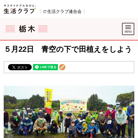
本文へジャンプする。
ページの先頭です。
生活クラブ連合会
別のウィンドウで開きます。
ここからサイト内共通メニューです。
サイト内共通メニューをスキップする
サイト内共通メニューここまで。
５月22日 青空の下で田植えをしよう