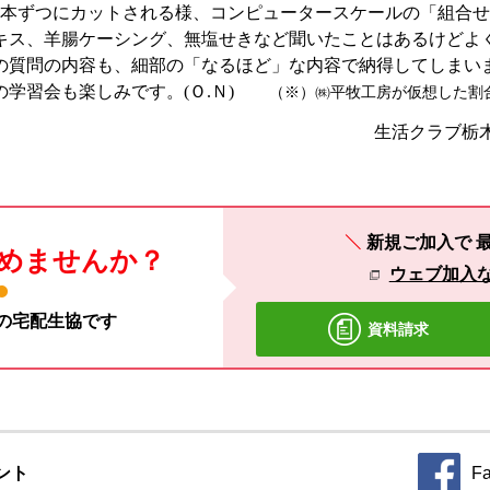
本ずつにカットされる様、コンピュータースケールの「組合せ
キス、羊腸ケーシング、無塩せきなど聞いたことはあるけどよ
の質問の内容も、細部の「なるほど」な内容で納得してしまい
学習会も楽しみです。(Ｏ.Ｎ)
（※）㈱平牧工房が仮想した割
生活クラブ栃木
新規ご加入で
めませんか？
ウェブ加入
材の宅配生協です
資料請求
ント
F
別のウィ