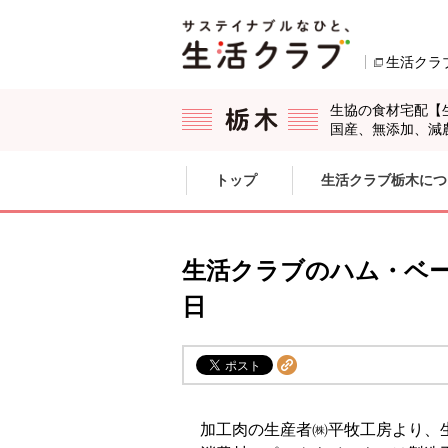
本文へジャンプする。
ページの先頭です。
生活クラ
生協の食材宅配【
国産、無添加、減
ここからサイト内共通メニューです。
サイト内共通メニューをスキップする
トップ
生活クラブ栃木につ
サイト内共通メニューここまで。
生活クラブのハム・ベー
日
加工肉の生産者㈱平牧工房より、