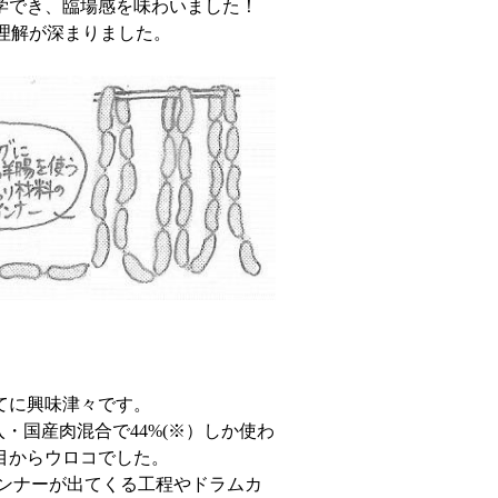
学でき、臨場感を味わいました！
理解が深まりました。
てに興味津々です。
国産肉混合で44%(※）しか使わ
目からウロコでした。
インナーが出てくる工程やドラムカ