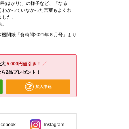
秤(はかり)」の様子など、「なる
くわかっていなかった言葉もよくわ
ました。
合。
機関紙「食時間2021年６月号」より
最大
5,000円値引き！
なら2品プレゼント！
加入申込
acebook
Instagram
ンドウで開きます。
別のウィンドウで開きます。