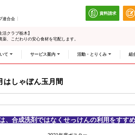
資料請求
別のウィンドウ
ブ連合会
別のウィンドウで開きます。
生活クラブ栃木】
農薬、こだわりの安心食材を宅配します。
いて
サービス案内
活動・とりくみ
組
月はしゃぼん玉月間
は、合成洗剤ではなくせっけんの利用をすす