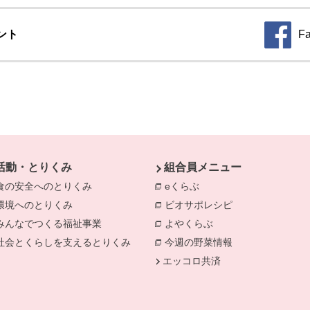
ント
F
別のウィ
活動・とりくみ
組合員メニュー
食の安全へのとりくみ
eくらぶ
環境へのとりくみ
ビオサポレシピ
みんなでつくる福祉事業
よやくらぶ
社会とくらしを支えるとりくみ
今週の野菜情報
エッコロ共済