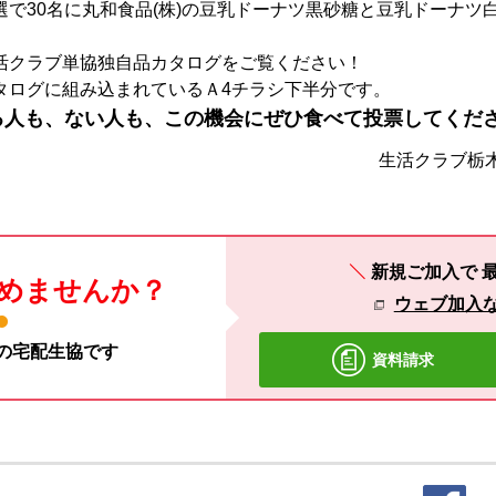
で30名に丸和食品(株)の豆乳ドーナツ黒砂糖と豆乳ドーナツ
活クラブ単協独自品カタログをご覧ください！
タログに組み込まれているＡ4チラシ下半分です。
る人も、ない人も、この機会にぜひ食べて投票してくだ
生活クラブ栃木
新規ご加入で
めませんか？
ウェブ加入
材の宅配生協です
資料請求