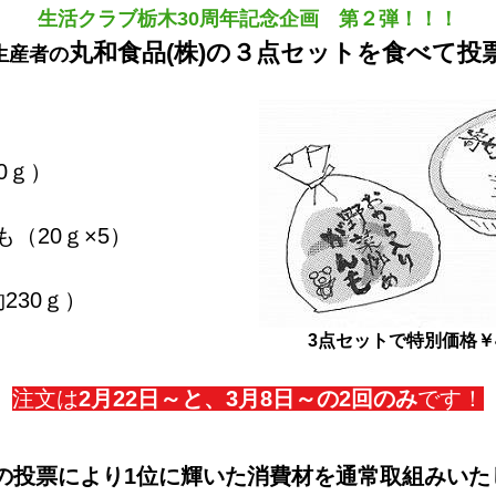
生活クラブ栃木30周年記念企画 第２弾！！！
丸和食品(株)の３点セットを食べて投
生産者の
0ｇ）
（20ｇ×5）
約230ｇ）
3点セットで特別価格￥4
注文は
2月22日～と、3月8日～の2回のみ
です！
の投票により1位に輝いた消費材を通常取組みいた