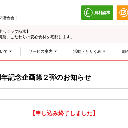
資料請求
別のウィンドウ
ブ連合会
別のウィンドウで開きます。
生活クラブ栃木】
農薬、こだわりの安心食材を宅配します。
いて
サービス案内
活動・とりくみ
組
周年記念企画第２弾のお知らせ
【申し込み終了しました
】