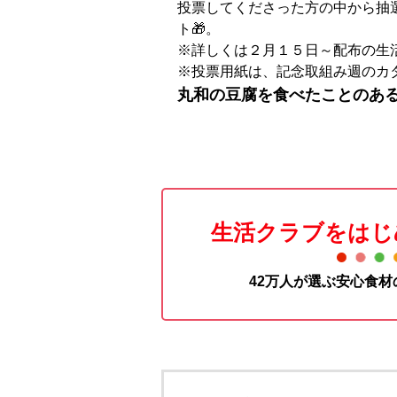
投票してくださった方の中から抽選
ト🎁。
※詳しくは２月１５日～配布の生
※投票用紙は、記念取組み週のカ
丸和の豆腐を食べたことのあ
生活クラブをはじ
42万人が選ぶ安心食