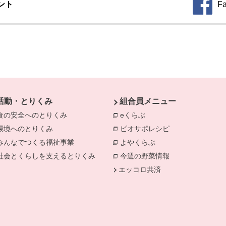
ント
F
別のウィ
活動・とりくみ
組合員メニュー
食の安全へのとりくみ
eくらぶ
環境へのとりくみ
ビオサポレシピ
みんなでつくる福祉事業
よやくらぶ
社会とくらしを支えるとりくみ
今週の野菜情報
エッコロ共済