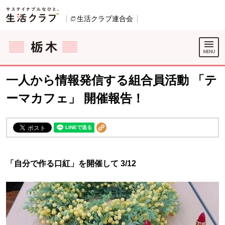
本文へジャンプする。
ページの先頭です。
生活クラブ連合会
別のウィンドウで開きます。
ここからサイト内共通メニューです。
サイト内共通メニューをスキップする
サイト内共通メニューここまで。
一人から情報発信する組合員活動 「テ
ーマカフェ」 開催報告！
「自分で作る口紅」を開催して 3/12