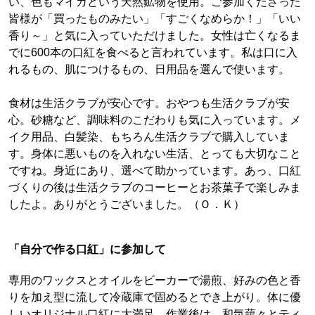
い、色もマイカという天然鉱物を使用。ご参加くださった
皆様が「買ったものみたい」「すごくなめらか！」「いい
香り～」と気に入っていただけました。女性は亡くなるま
でに600本の口紅を食べると言われています。私は口に入
れるもの、肌につけるもの、日用品を選んで使います。
食材は生活クラブが安心です。おやつも生活クラブが安
心。砂糖など、調味料のこだわりも気に入っています。メ
イク用品、白髪染、もちろん生活クラブで購入していま
す。身体に悪いものを入れない生活、とっても大切なこと
ですね。身近にあり、選べて助かっています。あっ、口紅
づくりの後は生活クラブのコーヒーとお茶菓子で楽しみま
したよ。ありがとうございました。（Ｏ．Ｋ）
「自分で作る口紅」に参加して
専用のワックスとオイルをビーカーで湯煎、好みの色と香
りを加え型に流して冷蔵庫で固めるとでき上がり。体に優
しいオリジナル口紅に大満足。作業後は、和気藹々とティ