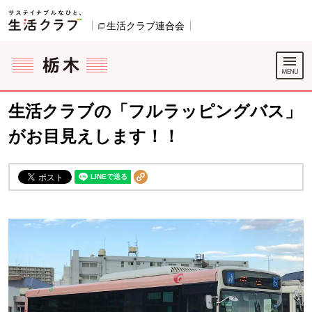
本文へジャンプする。
ページの先頭です。
生活クラブ連合会
別のウィンドウで開きます。
ここからサイト内共通メニューです。
サイト内共通メニューをスキップする
サイト内共通メニューここまで。
生活クラブの「フルラッピングバス」
がお目見えします！！