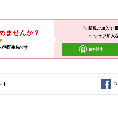
新規ご加入で
めませんか？
ウェブ加入
材の宅配生協です
資料請求
ント
F
別のウィ