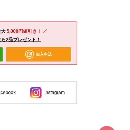
最大
5,000円値引き！
なら2品プレゼント！
加入申込
acebook
Instagram
ンドウで開きます。
別のウィンドウで開きます。
ページ