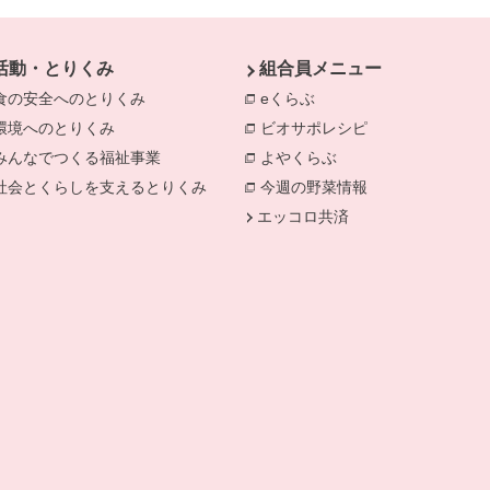
活動・とりくみ
組合員メニュー
食の安全へのとりくみ
eくらぶ
環境へのとりくみ
ビオサポレシピ
みんなでつくる福祉事業
よやくらぶ
社会とくらしを支えるとりくみ
今週の野菜情報
エッコロ共済
ます。
で開きます。