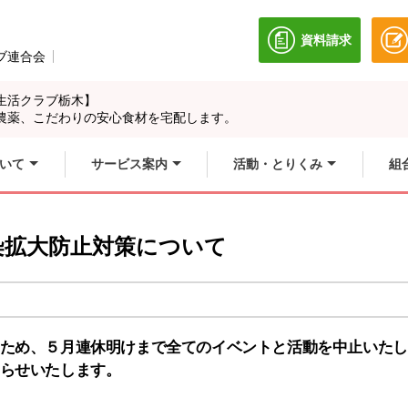
資料請求
別のウィンドウ
ブ連合会
別のウィンドウで開きます。
生活クラブ栃木】
農薬、こだわりの安心食材を宅配します。
いて
サービス案内
活動・とりくみ
組
染拡大防止対策について
ため、５月連休明けまで全てのイベントと活動を中止いたし
らせいたします。