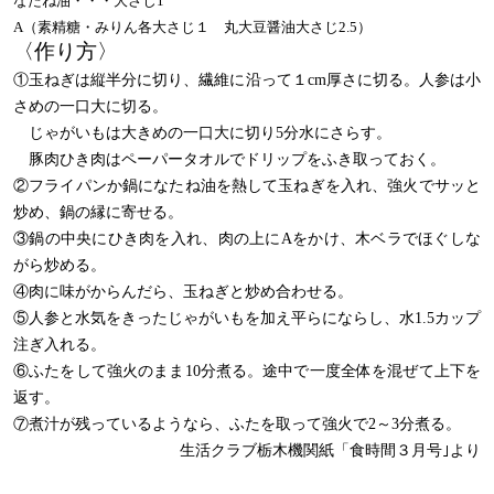
なたね油・・・大さじ1
A
（素精糖・みりん各大さじ１ 丸大豆醤油大さじ2.5）
〈作り方〉
①玉ねぎは縦半分に切り、繊維に沿って１cm厚さに切る。人参は小
さめの一口大に切る。
じゃがいもは大きめの一口大に切り5分水にさらす。
豚肉ひき肉はペーパータオルでドリップをふき取っておく。
②フライパンか鍋になたね油を熱して玉ねぎを入れ、強火でサッと
炒め、鍋の縁に寄せる。
③鍋の中央にひき肉を入れ、肉の上にAをかけ、木ベラでほぐしな
がら炒める。
④肉に味がからんだら、玉ねぎと炒め合わせる。
⑤人参と水気をきったじゃがいもを加え平らにならし、水1.5カップ
注ぎ入れる。
⑥ふたをして強火のまま10分煮る。途中で一度全体を混ぜて上下を
返す。
⑦煮汁が残っているようなら、ふたを取って強火で2～3分煮る。
生活クラブ栃木機関紙「食時間３月号｣より