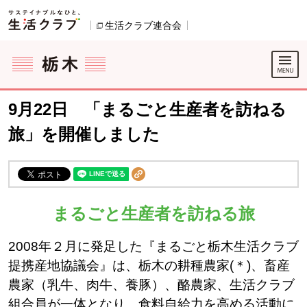
本文へジャンプする。
ページの先頭です。
生活クラブ連合会
別のウィンドウで開きます。
ここからサイト内共通メニューです。
サイト内共通メニューをスキップする
サイト内共通メニューここまで。
9月22日 「まるごと生産者を訪ねる
旅」を開催しました
まるごと生産者を訪ねる旅
2008年２月に発足した『まるごと栃木生活クラブ
提携産地協議会』は、栃木の耕種農家(＊)、畜産
農家（乳牛、肉牛、養豚）、酪農家、生活クラブ
組合員が一体となり、食料自給力を高める活動に