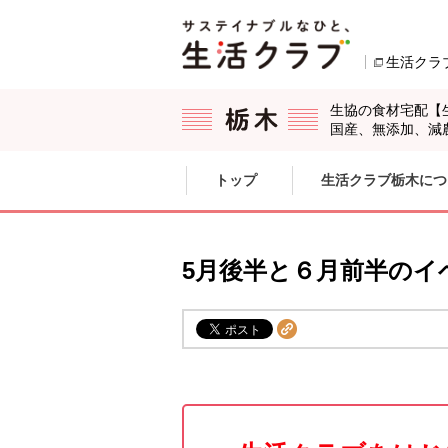
本文へジャンプする。
ページの先頭です。
生活クラ
生協の食材宅配【
国産、無添加、減
ここからサイト内共通メニューです。
サイト内共通メニューをスキップする
トップ
生活クラブ栃木につ
サイト内共通メニューここまで。
5月後半と６月前半のイ