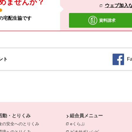
めませんか？
ウェブ加入
材の宅配生協です
資料請求
ント
F
別のウィ
活動・とりくみ
組合員メニュー
食の安全へのとりくみ
eくらぶ
環境へのとりくみ
ビオサポレシピ