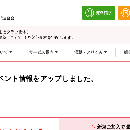
資料請求
別のウィンドウ
ブ連合会
別のウィンドウで開きます。
生活クラブ栃木】
農薬、こだわりの安心食材を宅配します。
いて
サービス案内
活動・とりくみ
組
ベント情報をアップしました。
新規ご加入で